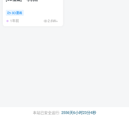
3D漫画
1年前
2.6W+
本站已安全运行:
2556天6小时23分4秒