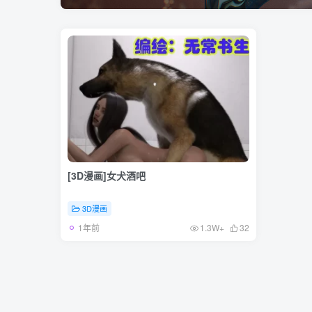
[3D漫画]女犬酒吧
3D漫画
1年前
1.3W+
32