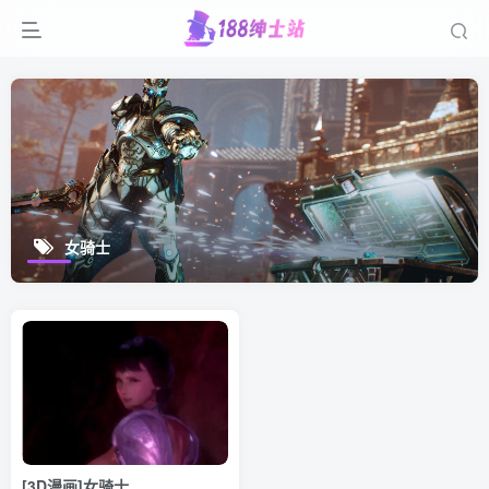
女骑士
[3D漫画]女骑士