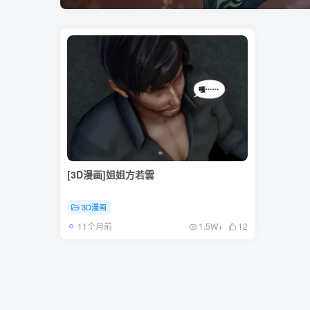
[3D漫画]姐姐方若雲
3D漫画
11个月前
1.5W+
12