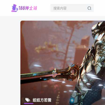
姐姐方若雲