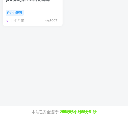
3D漫画
11个月前
5007
本站已安全运行:
2558天8小时55分51秒