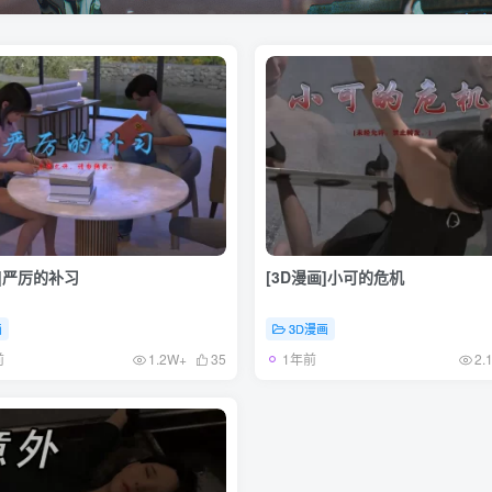
画]严厉的补习
[3D漫画]小可的危机
画
3D漫画
前
1年前
1.2W+
35
2.