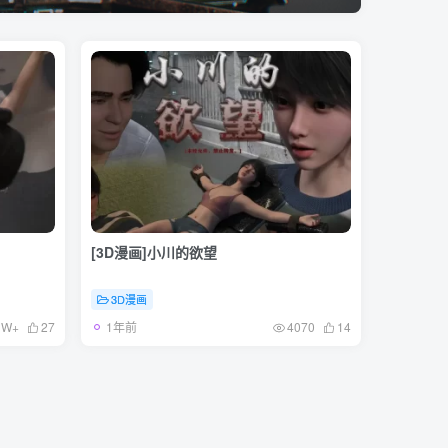
[3D漫画]小川的欲望
3D漫画
1年前
1W+
27
4070
14