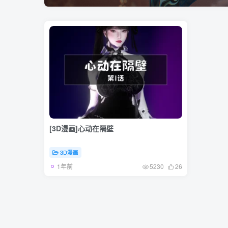
[3D漫画]心动在隔壁
3D漫画
1年前
5230
26