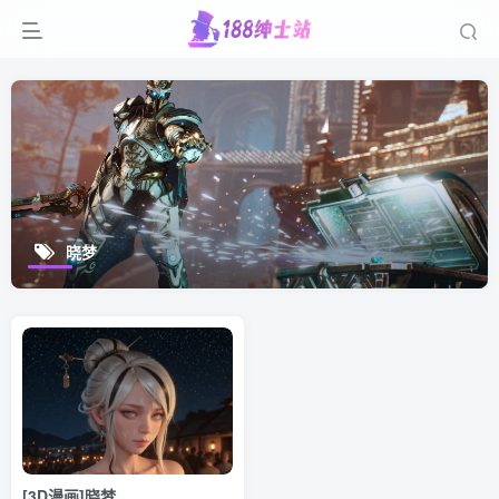
晓梦
[3D漫画]晓梦