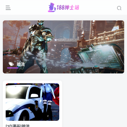
暗流
[3D漫画]暗流