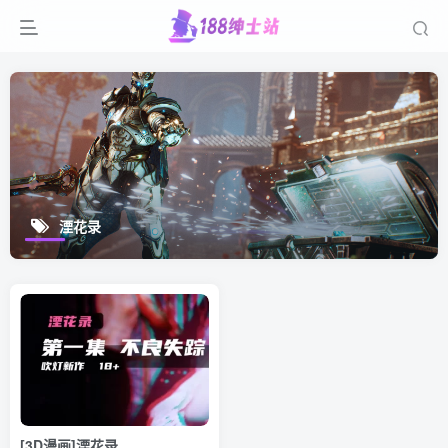
湮花录
[3D漫画]湮花录