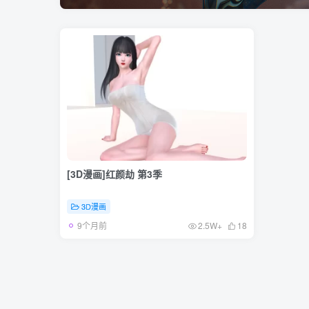
[3D漫画]红颜劫 第3季
3D漫画
9个月前
2.5W+
18