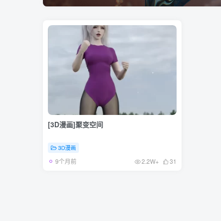
[3D漫画]聚变空间
3D漫画
9个月前
2.2W+
31