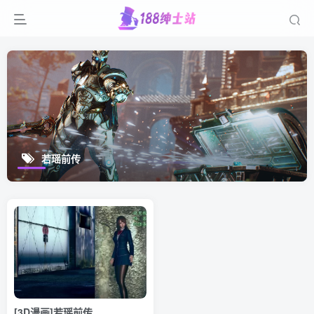
若瑶前传
[3D漫画]若瑶前传