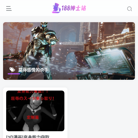
莫得感情的杀手
[3D漫画]变身能力夺取