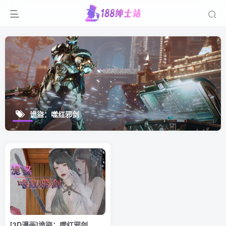
诡盜：噬红邪剑
[3D漫画]诡盜：噬红邪剑