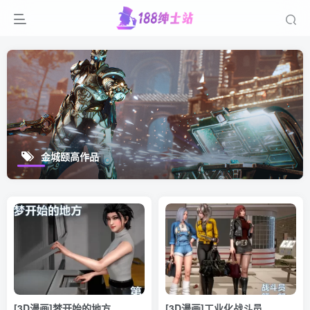
金城颐高作品
[3D漫画]梦开始的地方
[3D漫画]工业化战斗员