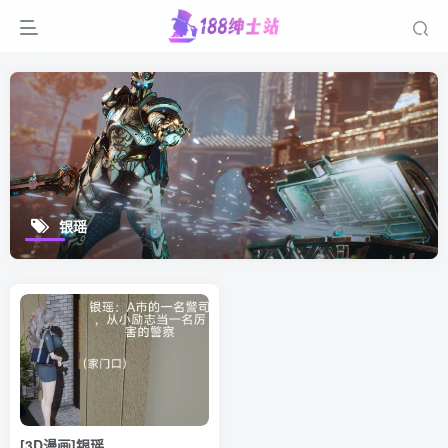
银瑶
[3D漫画]银瑶