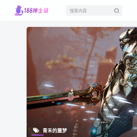
青禾的噩梦