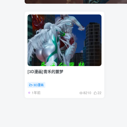
[3D漫画]青禾的噩梦
3D漫画
1年前
8210
22