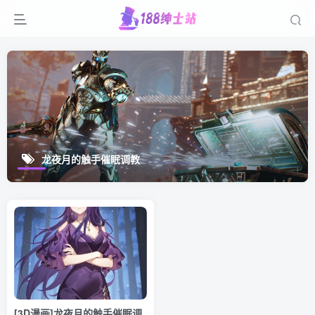
龙夜月的触手催眠调教
[3D漫画]龙夜月的触手催眠调