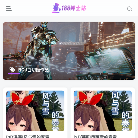
BQJ白切姬作品
[3D漫画]风与雪的奏章
[3D漫画]风雨雪的奏章