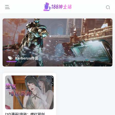
Kerberus作品
[3D漫画]诡盜：噬红邪剑