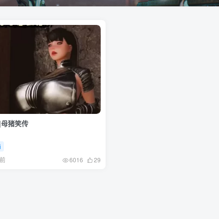
画]母猪笑传
画
月前
6016
29