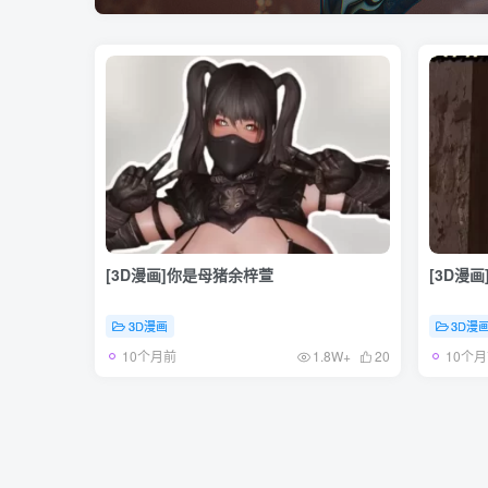
[3D漫画]你是母猪余梓萱
[3D漫
3D漫画
3D漫
10个月前
10个
1.8W+
20