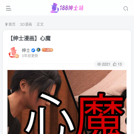
首页
3D漫画
正文
【绅士漫画】心魔
绅士
3年前更新
2221
13