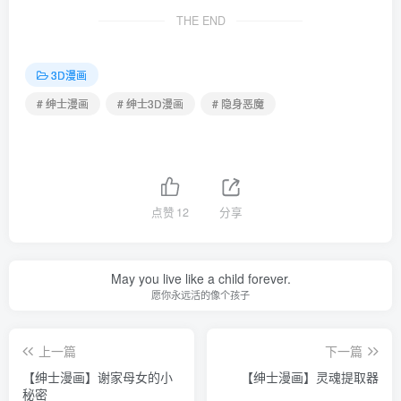
THE END
3D漫画
# 绅士漫画
# 绅士3D漫画
# 隐身恶魔
点赞
12
分享
May you live like a child forever.
愿你永远活的像个孩子
上一篇
下一篇
【绅士漫画】谢家母女的小
【绅士漫画】灵魂提取器
秘密