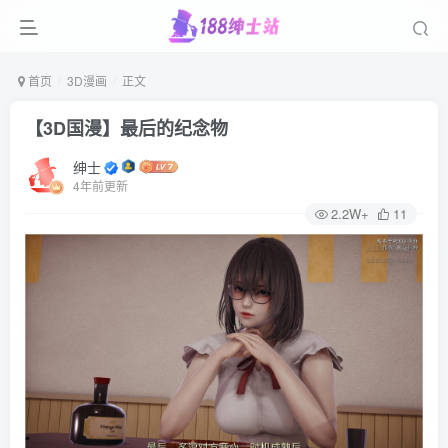
首页
3D漫画
正文
【3D国漫】最后的纪念物
绅士
4年前更新
2.2W+
11