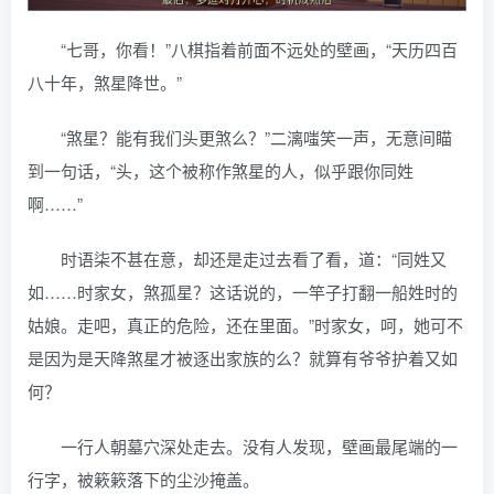
“七哥，你看！”八棋指着前面不远处的壁画，“天历四百
八十年，煞星降世。”
“煞星？能有我们头更煞么？”二漓嗤笑一声，无意间瞄
到一句话，“头，这个被称作煞星的人，似乎跟你同姓
啊……”
时语柒不甚在意，却还是走过去看了看，道：“同姓又
如……时家女，煞孤星？这话说的，一竿子打翻一船姓时的
姑娘。走吧，真正的危险，还在里面。”时家女，呵，她可不
是因为是天降煞星才被逐出家族的么？就算有爷爷护着又如
何？
一行人朝墓穴深处走去。没有人发现，壁画最尾端的一
行字，被簌簌落下的尘沙掩盖。