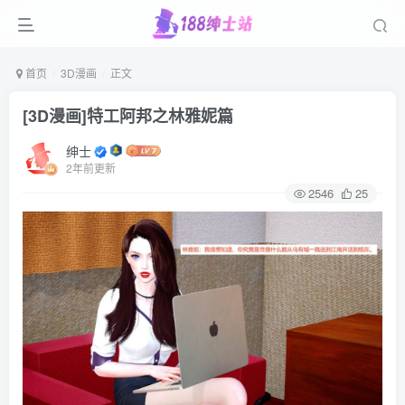
首页
3D漫画
正文
[3D漫画]特工阿邦之林雅妮篇
绅士
2年前更新
2546
25