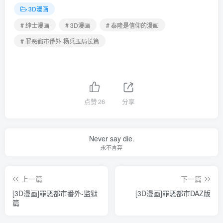
3D漫画
# 绅士漫画
# 3D漫画
# 泰隆是信仰的漫画
# 罪恶都市番外-杨兵玉局长篇
点赞
26
分享
Never say die.
永不言弃
上一篇
下一篇
[3D漫画]罪恶都市番外-监狱
[3D漫画]罪恶都市DAZ版
篇