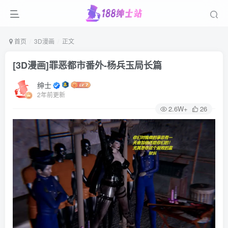
首页
3D漫画
正文
[3D漫画]罪恶都市番外-杨兵玉局长篇
绅士
2年前更新
2.6W+
26