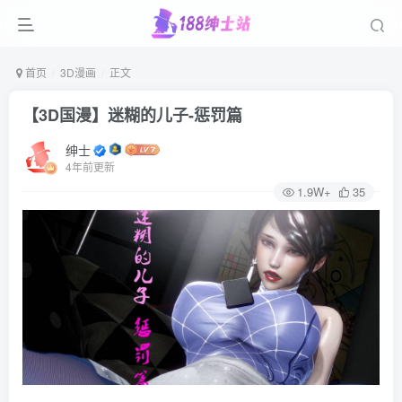
首页
3D漫画
正文
【3D国漫】迷糊的儿子-惩罚篇
绅士
4年前更新
1.9W+
35