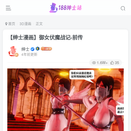
首页
3D漫画
正文
【绅士漫画】御女伏魔战记-前传
绅士
4年前更新
1.6W+
35