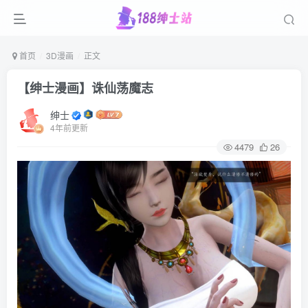
首页
3D漫画
正文
【绅士漫画】诛仙荡魔志
绅士
4年前更新
4479
26