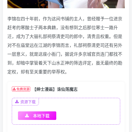
李锦在四十年前，作为这间书铺的主人，曾经赠予一位进京
赶考的寒酸士子两本典籍，没有想到之后那位寒士一路升
迁，成为了大骊礼部祠祭清吏司的郎中，清贵且权重。但是
对不在庙堂远在江湖的李锦而言，礼部祠祭清吏司还有另外
一层意义，就是这座小衙门，据说许多京城官员连门都找不
到，却暗中掌管着天下山水正神的筛选评定，虽无最终的勘
定权，却有至关重要的举荐权。
【绅士漫画】诛仙荡魔志
免费资源
资源下载
本地下载